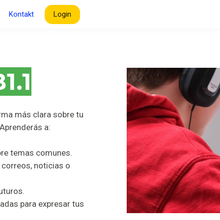
Kontakt
Login
1.1
rma más clara sobre tu
. Aprenderás a:
bre temas comunes.
orreos, noticias o
uturos.
adas para expresar tus