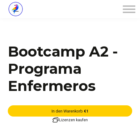
Über ZALOA
Kontakt
Login
Bootcamp A2 -
Programa
Enfermeros
In den Warenkorb
€1
Lizenzen kaufen