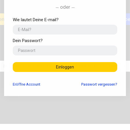
oder
entdecken
GO! Exam
Prüfungsvorbereitung Goet
Wie lautet Deine E-mail?
Dein Passwort?
Lernende aus 30+ Ländern
Si quieres ver esta información en español, haz clic aquí
Einloggen
Eröffne
Account
Passwort vergessen?