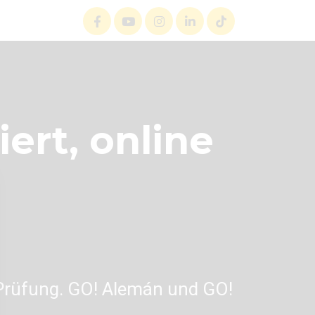
ert, online
r Prüfung. GO! Alemán und GO!